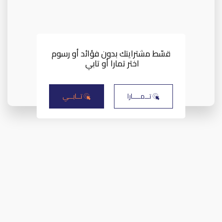
قسّط مشترايتك بدون فؤائد أو رسوم
اختر تمارا أو تابي 
تــمــــارا
تــابــي