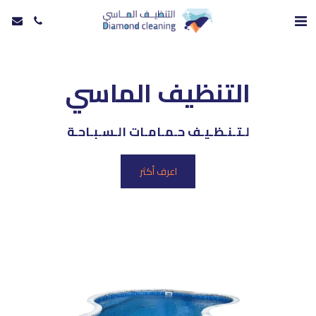
 التنظيف الماسي 
لـتـنـظـيـف حـمـامـات الـسـبـاحـة
اعرف أكثر