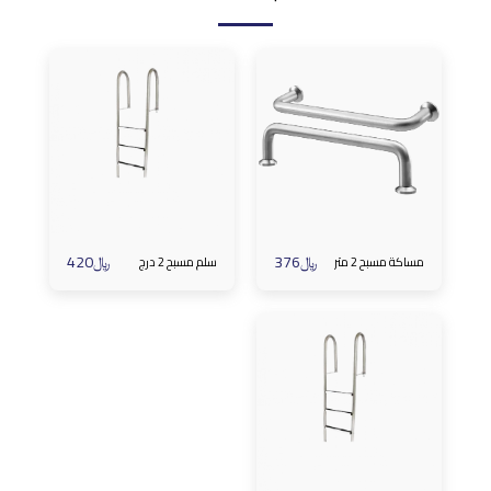
﷼
376
﷼
420
مساكة مسبح 2 متر
سلم مسبح 2 درج